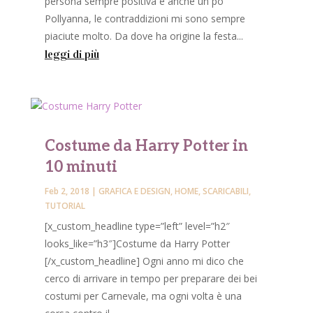
persona sempre positiva e anche un po'
Pollyanna, le contraddizioni mi sono sempre
piaciute molto. Da dove ha origine la festa...
leggi di più
Costume da Harry Potter in
10 minuti
Feb 2, 2018
|
GRAFICA E DESIGN
,
HOME
,
SCARICABILI
,
TUTORIAL
[x_custom_headline type=”left” level=”h2″
looks_like=”h3″]Costume da Harry Potter
[/x_custom_headline] Ogni anno mi dico che
cerco di arrivare in tempo per preparare dei bei
costumi per Carnevale, ma ogni volta è una