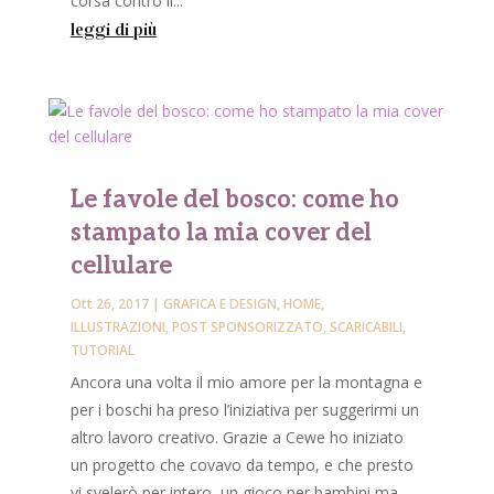
corsa contro il...
leggi di più
Le favole del bosco: come ho
stampato la mia cover del
cellulare
Ott 26, 2017
|
GRAFICA E DESIGN
,
HOME
,
ILLUSTRAZIONI
,
POST SPONSORIZZATO
,
SCARICABILI
,
TUTORIAL
Ancora una volta il mio amore per la montagna e
per i boschi ha preso l’iniziativa per suggerirmi un
altro lavoro creativo. Grazie a Cewe ho iniziato
un progetto che covavo da tempo, e che presto
vi svelerò per intero, un gioco per bambini ma