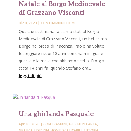
Natale al Borgo Medioevale
di Grazzano Visconti
Dic 8, 2023
|
CON I BAMBINI
,
HOME
Qualche settimana fa siamo stati al Borgo
Medioevale di Grazzano Visconti, un bellissimo
Borgo nei pressi di Piacenza. Paolo ha voluto
festeggiare i suoi 10 anni con una mini gita e
questa è la meta che abbiamo scelto. Ero già
stata 14 anni fa, quando Stefano era...
leggi di più
Una ghirlanda Pasquale
Apr 10, 2020
|
CON I BAMBINI
,
GIOCHI IN CARTA
,
GRAFICA E DESIGN
,
HOME
,
SCARICABILI
,
TUTORIAL