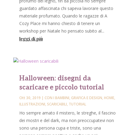
profumo del legno, fin da piccola ho sempre
guardato affascinata chi sapeva lavorare questo
materiale profumato. Quando le ragazze di A
Cozy Place mi hanno chiesto di tenere un
workshop per Natale ho pensato subito al...
leggi di più
Halloween: disegni da
scaricare e piccolo tutorial
Ott 30, 2019
|
CON I BAMBINI
,
GRAFICA E DESIGN
,
HOME
,
ILLUSTRAZIONI
,
SCARICABILI
,
TUTORIAL
Ho sempre amato il mistero, le streghe, il fascino
dei mostri e del dark, ma non preoccupatevi non
sono una persona cupa e triste, sono una