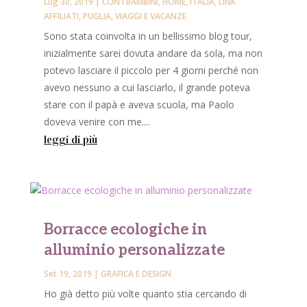
Lug 30, 2019
|
CON I BAMBINI
,
HOME
,
ITALIA
,
LINK
AFFILIATI
,
PUGLIA
,
VIAGGI E VACANZE
Sono stata coinvolta in un bellissimo blog tour,
inizialmente sarei dovuta andare da sola, ma non
potevo lasciare il piccolo per 4 giorni perché non
avevo nessuno a cui lasciarlo, il grande poteva
stare con il papà e aveva scuola, ma Paolo
doveva venire con me....
leggi di più
Borracce ecologiche in
alluminio personalizzate
Set 19, 2019
|
GRAFICA E DESIGN
Ho già detto più volte quanto stia cercando di