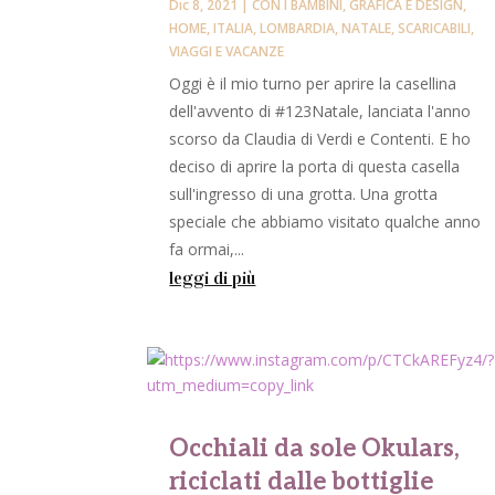
Dic 8, 2021
|
CON I BAMBINI
,
GRAFICA E DESIGN
,
HOME
,
ITALIA
,
LOMBARDIA
,
NATALE
,
SCARICABILI
,
VIAGGI E VACANZE
Oggi è il mio turno per aprire la casellina
dell'avvento di #123Natale, lanciata l'anno
scorso da Claudia di Verdi e Contenti. E ho
deciso di aprire la porta di questa casella
sull'ingresso di una grotta. Una grotta
speciale che abbiamo visitato qualche anno
fa ormai,...
leggi di più
Occhiali da sole Okulars,
riciclati dalle bottiglie