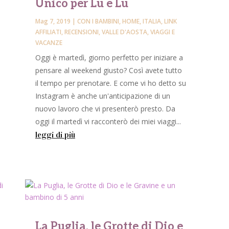
Unico per Lu e Lu
Mag 7, 2019
|
CON I BAMBINI
,
HOME
,
ITALIA
,
LINK
AFFILIATI
,
RECENSIONI
,
VALLE D'AOSTA
,
VIAGGI E
VACANZE
Oggi è martedì, giorno perfetto per iniziare a
pensare al weekend giusto? Così avete tutto
il tempo per prenotare. E come vi ho detto su
Instagram è anche un'anticipazione di un
nuovo lavoro che vi presenterò presto. Da
oggi il martedì vi racconterò dei miei viaggi...
leggi di più
La Puglia, le Grotte di Dio e