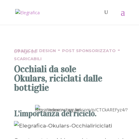
-
-
GRAFICA E DESIGN
POST SPONSORIZZATO
07 Ago 26
SCARICABILI
Occhiali da sole
Okulars, riciclati dalle
bottiglie
L’importanza del riciclo.