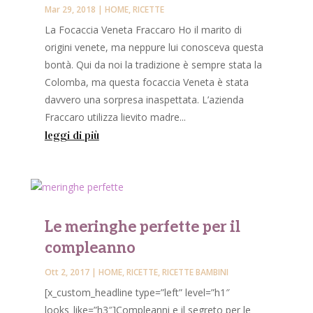
Mar 29, 2018
|
HOME
,
RICETTE
La Focaccia Veneta Fraccaro Ho il marito di
origini venete, ma neppure lui conosceva questa
bontà. Qui da noi la tradizione è sempre stata la
Colomba, ma questa focaccia Veneta è stata
davvero una sorpresa inaspettata. L’azienda
Fraccaro utilizza lievito madre...
leggi di più
Le meringhe perfette per il
compleanno
Ott 2, 2017
|
HOME
,
RICETTE
,
RICETTE BAMBINI
[x_custom_headline type=”left” level=”h1″
looks_like=”h3″]Compleanni e il segreto per le