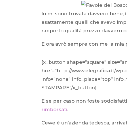
Io mi sono trovata davvero bene, i
esattamente quelli che avevo impos
rapporto qualità prezzo davvero o
E ora avrò sempre con me la mia p
[x_button shape=”square” size=”sma
href=”http://www.elegrafica.it/wp
info=”none” info_place=”top” inf
STAMPARE[/x_button]
E se per caso non foste soddisfat
rimborsati
.
Cewe è un’azienda tedesca, arrivat