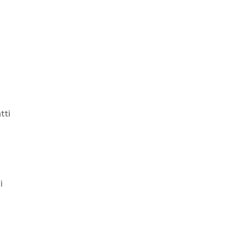
tti
i