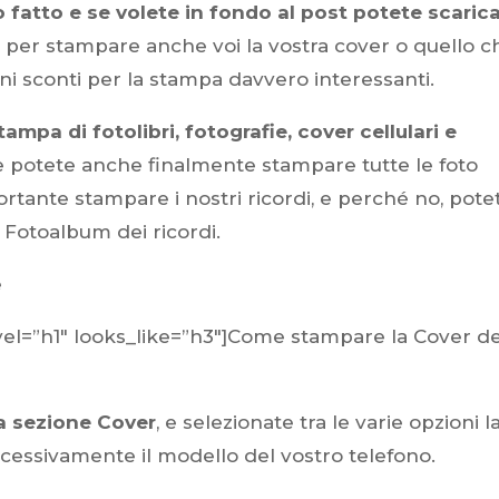
 fatto e se volete in fondo al post potete scaric
 per stampare anche voi la vostra cover o quello c
uni sconti per la stampa davvero interessanti.
tampa di fotolibri, fotografie, cover cellulari e
tale potete anche finalmente stampare tutte le foto
ortante stampare i nostri ricordi, e perché no, pote
 Fotoalbum dei ricordi.
vel=”h1″ looks_like=”h3″]Come stampare la Cover de
la sezione Cover
, e selezionate tra le varie opzioni l
essivamente il modello del vostro telefono.