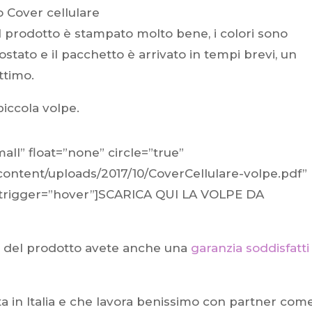
l prodotto è stampato molto bene, i colori sono
tato e il pacchetto è arrivato in tempi brevi, un
ttimo.
iccola volpe.
ll” float=”none” circle=”true”
-content/uploads/2017/10/CoverCellulare-volpe.pdf”
o_trigger=”hover”]SCARICA QUI LA VOLPE DA
ti del prodotto avete anche una
garanzia soddisfatti
a in Italia e che lavora benissimo con partner com