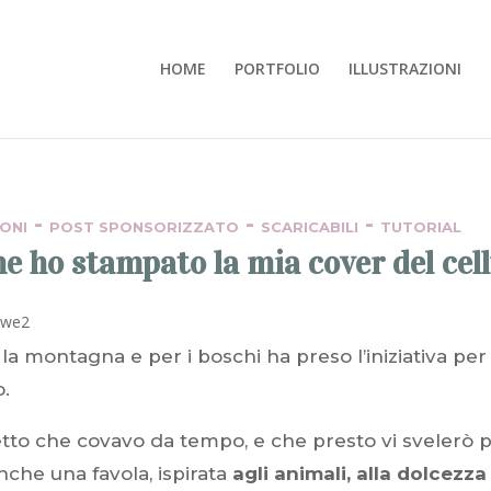
HOME
PORTFOLIO
ILLUSTRAZIONI
-
-
-
ONI
POST SPONSORIZZATO
SCARICABILI
TUTORIAL
me ho stampato la mia cover del cel
la montagna e per i boschi ha preso l’iniziativa per
o.
etto che covavo da tempo, e che presto vi svelerò 
che una favola, ispirata
agli animali, alla dolcezza