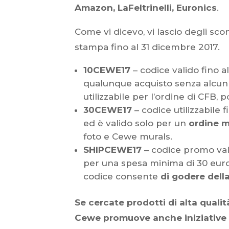
Amazon, LaFeltrinelli, Euronics
.
Come vi dicevo, vi lascio degli scon
stampa fino al 31 dicembre 2017.
10CEWE17
– codice valido fino al
qualunque acquisto senza alcun l
utilizzabile per l’ordine di CFB, 
30CEWE17
– codice utilizzabile f
ed è valido solo per un
ordine m
foto e Cewe murals.
SHIPCEWE17
– codice promo val
per una spesa minima di 30 euro 
codice consente
di godere dell
Se cercate prodotti di alta quali
Cewe promuove anche iniziative 