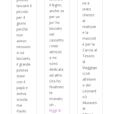
mi è
il legno,
lasciare il
stato
anche se
piccolo
chiesto
per un
per 4
di
po' ho
giorni
realizzar
lasciato
perché
e la
nel
non
mascott
cassetto
avevo
e per la
i miei
nessuno
Caccia al
attrezzi
a cui
Tesoro
e mi
lasciarlo,
di
sono
il grande
Viaggiapi
dedicata
poteva
ccoli
ad altro.
stare
all'intern
Ora ho
con il
o del
finalmen
papà e
Leonard
te
aveva
o3
ricavato
scuola,
Museum
un...
ma
di
leggi di
Paolo