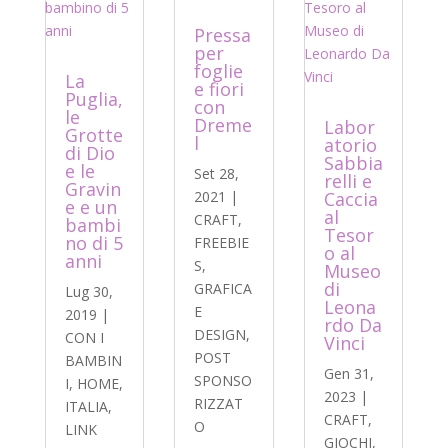
Pressa
per
foglie
La
e fiori
Puglia,
con
le
Dreme
Labor
Grotte
l
atorio
di Dio
Sabbia
e le
Set 28,
relli e
Gravin
2021
|
Caccia
e e un
al
CRAFT
,
bambi
Tesor
no di 5
FREEBIE
o al
anni
S
,
Museo
di
GRAFICA
Lug 30,
Leona
E
2019
|
rdo Da
DESIGN
,
CON I
Vinci
POST
BAMBIN
Gen 31,
SPONSO
I
,
HOME
,
2023
|
RIZZAT
ITALIA
,
CRAFT
,
O
LINK
GIOCHI
,