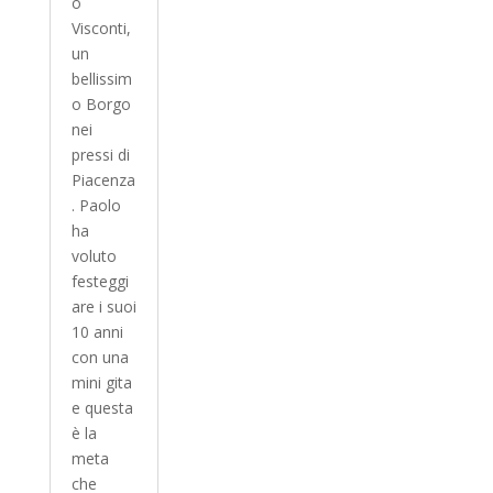
o
Visconti,
un
bellissim
o Borgo
nei
pressi di
Piacenza
. Paolo
ha
voluto
festeggi
are i suoi
10 anni
con una
mini gita
e questa
è la
meta
che