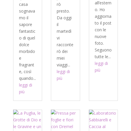
all’estern
casa
rò
o. Ho
sognava
presto.
aggiorna
mo il
Da oggi
to il post
sapore
il
con le
fantastic
martedì
nuove
o di quel
vi
foto.
dolce
racconte
Seguono
morbido
rò dei
tutte le...
e
miei
leggi di
fragrant
viaggi...
più
e, così
leggi di
quando...
più
leggi di
più