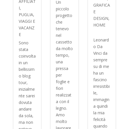
AFFILIAT
Un
GRAFICA
I
,
piccolo
E
PUGLIA
,
progetto
DESIGN
,
VIAGGI E
che
HOME
VACANZ
tenevo
E
nel
Leonard
cassetto
Sono
o Da
da molto
stata
Vinci da
tempo,
coinvolta
sempre
una
in un
su di me
pressa
bellissim
ha un
per
o blog
fascino
foglie e
tour,
irresistibi
fiori
inizialme
le,
realizzat
nte sarei
immagin
a con il
dovuta
a quindi
legno.
andare
la mia
Amo
da sola,
felicità
molto
ma non
quando
lavorare
potevo