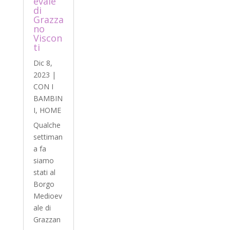
evale
di
Grazza
no
Viscon
ti
Dic 8,
2023
|
CON I
BAMBIN
I
,
HOME
Qualche
settiman
a fa
siamo
stati al
Borgo
Medioev
ale di
Grazzan