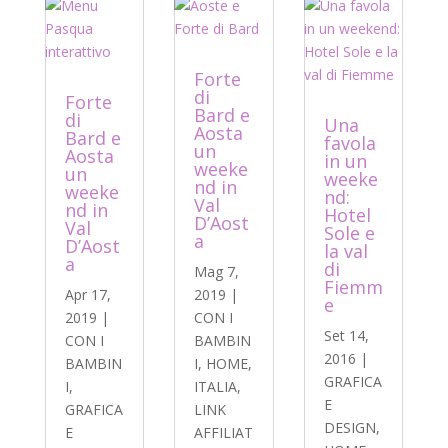
Forte
di
Forte
Bard e
di
Una
Aosta
Bard e
favola
un
Aosta
in un
weeke
un
weeke
nd in
weeke
nd:
Val
nd in
Hotel
D’Aost
Val
Sole e
a
D’Aost
la val
a
di
Mag 7,
Fiemm
Apr 17,
2019
|
e
2019
|
CON I
Set 14,
CON I
BAMBIN
2016
|
BAMBIN
I
,
HOME
,
GRAFICA
I
,
ITALIA
,
E
GRAFICA
LINK
DESIGN
,
E
AFFILIAT