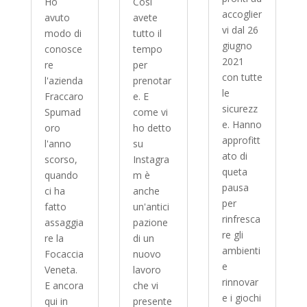
Ho
Così
accoglier
avuto
avete
vi dal 26
modo di
tutto il
giugno
conosce
tempo
2021
re
per
con tutte
l'azienda
prenotar
le
Fraccaro
e. E
sicurezz
Spumad
come vi
e. Hanno
oro
ho detto
approfitt
l'anno
su
ato di
scorso,
Instagra
queta
quando
m è
pausa
ci ha
anche
per
fatto
un'antici
rinfresca
assaggia
pazione
re gli
re la
di un
ambienti
Focaccia
nuovo
e
Veneta.
lavoro
rinnovar
E ancora
che vi
e i giochi
qui in
presente