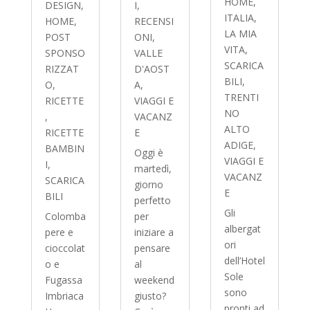
HOME
,
DESIGN
,
I
,
ITALIA
,
HOME
,
RECENSI
LA MIA
POST
ONI
,
VITA
,
SPONSO
VALLE
SCARICA
RIZZAT
D'AOST
BILI
,
O
,
A
,
TRENTI
RICETTE
VIAGGI E
NO
,
VACANZ
ALTO
RICETTE
E
ADIGE
,
BAMBIN
Oggi è
VIAGGI E
I
,
martedì,
VACANZ
SCARICA
giorno
E
BILI
perfetto
Gli
Colomba
per
albergat
pere e
iniziare a
ori
cioccolat
pensare
dell’Hotel
o e
al
Sole
Fugassa
weekend
sono
Imbriaca
giusto?
pronti ad