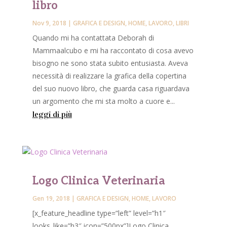
libro
Nov 9, 2018
|
GRAFICA E DESIGN
,
HOME
,
LAVORO
,
LIBRI
Quando mi ha contattata Deborah di
Mammaalcubo e mi ha raccontato di cosa avevo
bisogno ne sono stata subito entusiasta. Aveva
necessità di realizzare la grafica della copertina
del suo nuovo libro, che guarda casa riguardava
un argomento che mi sta molto a cuore e...
leggi di più
Logo Clinica Veterinaria
Gen 19, 2018
|
GRAFICA E DESIGN
,
HOME
,
LAVORO
[x_feature_headline type=”left” level=”h1″
looks_like=”h3″ icon=”500px”]Logo Clinica