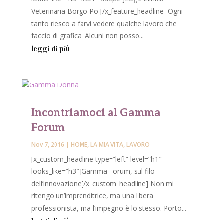
Veterinaria Borgo Po [/x_feature_headline] Ogni
tanto riesco a farvi vedere qualche lavoro che
faccio di grafica. Alcuni non posso...
leggi di più
Incontriamoci al Gamma
Forum
Nov 7, 2016
|
HOME
,
LA MIA VITA
,
LAVORO
[x_custom_headline type=”left” level=”h1″
looks_like=”h3″]Gamma Forum, sul filo
dell’innovazione[/x_custom_headline] Non mi
ritengo un’imprenditrice, ma una libera
professionista, ma l’impegno è lo stesso. Porto...