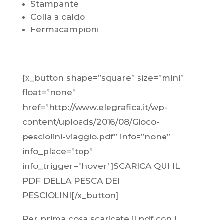
Stampante
Colla a caldo
Fermacampioni
[x_button shape=”square” size=”mini”
float=”none”
href=”http://www.elegrafica.it/wp-
content/uploads/2016/08/Gioco-
pesciolini-viaggio.pdf” info=”none”
info_place=”top”
info_trigger=”hover”]SCARICA QUI IL
PDF DELLA PESCA DEI
PESCIOLINI[/x_button]
Per prima cosa scaricate il pdf con i