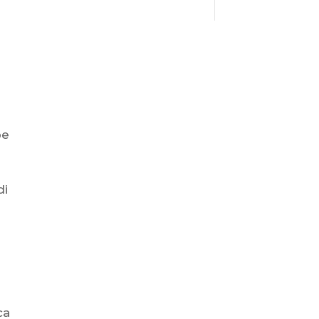
pe
di
ca