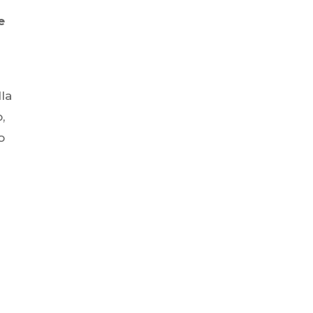
e
la
,
o