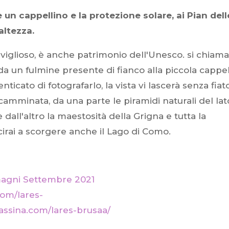
 un cappellino e la protezione solare, ai Pian dell
altezza.
iglioso, è anche patrimonio dell'Unesco. si chiama
 da un fulmine presente di fianco alla piccola cappel
cato di fotografarlo, la vista vi lascerà senza fiato
camminata, da una parte le piramidi naturali del lat
all'altro la maestosità della Grigna e tutta la
scirai a scorgere anche il Lago di Como.
magni Settembre 2021
om/lares-
ssina.com/lares-brusaa/