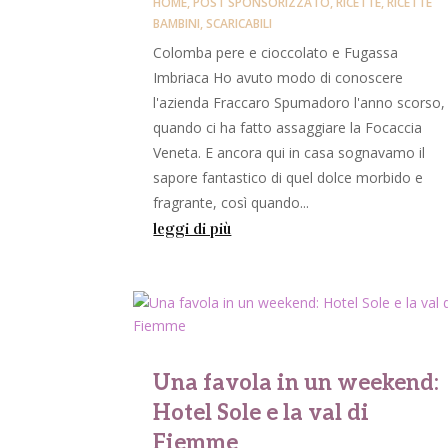
HOME
,
POST SPONSORIZZATO
,
RICETTE
,
RICETTE
BAMBINI
,
SCARICABILI
Colomba pere e cioccolato e Fugassa
Imbriaca Ho avuto modo di conoscere
l'azienda Fraccaro Spumadoro l'anno scorso,
quando ci ha fatto assaggiare la Focaccia
Veneta. E ancora qui in casa sognavamo il
sapore fantastico di quel dolce morbido e
fragrante, così quando...
leggi di più
Una favola in un weekend:
Hotel Sole e la val di
Fiemme