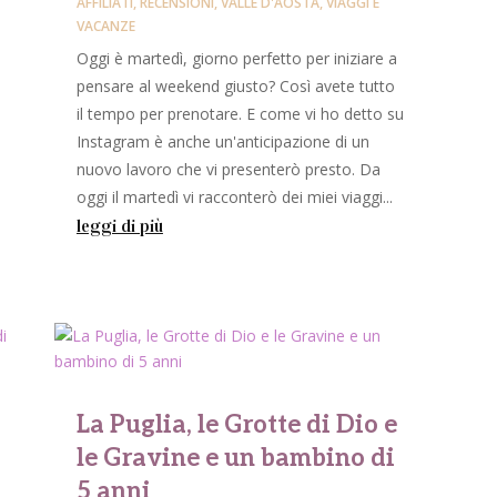
AFFILIATI
,
RECENSIONI
,
VALLE D'AOSTA
,
VIAGGI E
VACANZE
Oggi è martedì, giorno perfetto per iniziare a
pensare al weekend giusto? Così avete tutto
il tempo per prenotare. E come vi ho detto su
Instagram è anche un'anticipazione di un
nuovo lavoro che vi presenterò presto. Da
oggi il martedì vi racconterò dei miei viaggi...
leggi di più
La Puglia, le Grotte di Dio e
le Gravine e un bambino di
5 anni