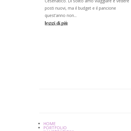
Cesenatico. Di solito amo viaggiare e vedere
posti nuovi, ma il budget e il pancione
quest’anno non...
leggi di più
HOME
PORTFOLIO