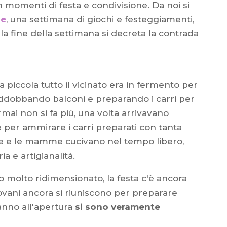
n momenti di festa e condivisione. Da noi si
se
, una settimana di giochi e festeggiamenti,
la fine della settimana si decreta la contrada
piccola tutto il vicinato era in fermento per
addobbando balconi e preparando i carri per
 ormai non si fa più, una volta arrivavano
per ammirare i carri preparati con tanta
sarte e le mamme cucivano nel tempo libero,
ia e artigianalità.
o molto ridimensionato, la festa c'è ancora
iovani ancora si riuniscono per preparare
anno all'apertura
si sono veramente