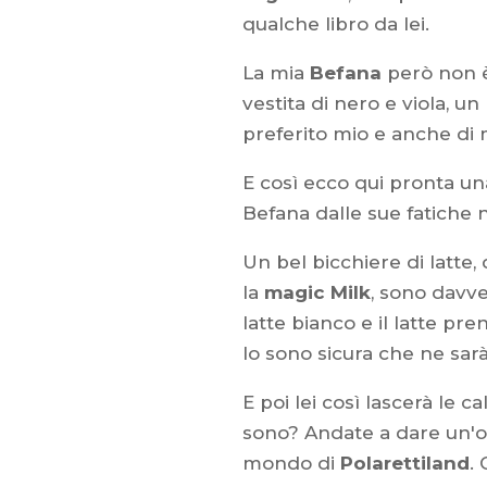
qualche libro da lei.
La mia
Befana
però non è
vestita di nero e viola, un
preferito mio e anche di m
E così ecco qui pronta un
Befana dalle sue fatiche 
Un bel bicchiere di latte
la
magic Milk
, sono davv
latte bianco e il latte pre
Io sono sicura che ne sarà
E poi lei così lascerà le ca
sono? Andate a dare un'o
mondo di
Polarettiland
.