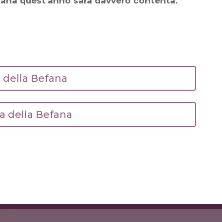
fana quest'anno sarà davvero contenta.
o della Befana
ta della Befana
2300963