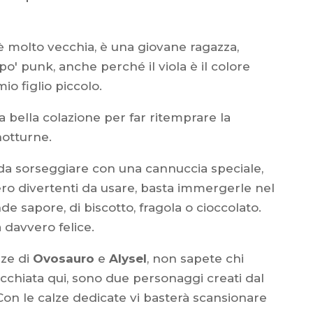
 molto vecchia, è una giovane ragazza,
 po' punk, anche perché il viola è il colore
io figlio piccolo.
a bella colazione per far ritemprare la
notturne.
, da sorseggiare con una cannuccia speciale,
ero divertenti da usare, basta immergerle nel
nde sapore, di biscotto, fragola o cioccolato.
 davvero felice.
lze di
Ovosauro
e
Alysel
, non sapete chi
cchiata qui, sono due personaggi creati dal
 Con le calze dedicate vi basterà scansionare