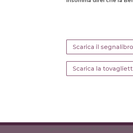
Insomma direi che la Be
Scarica il segnalibr
Scarica la tovagliet
Progettato da Elegrafica ©2025 - P.IVA 0555