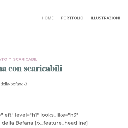
HOME
PORTFOLIO
ILLUSTRAZIONI
-
ATO
SCARICABILI
na con scaricabili
left" level="h1" looks_like="h3"
 della Befana [/x_feature_headline]