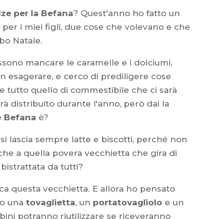
lze per la Befana
? Quest'anno ho fatto un
i per i miei figli, due cose che volevano e che
bo Natale.
ssono mancare le caramelle e i dolciumi,
n esagerare, e cerco di prediligere cose
e tutto quello di commestibile che ci sarà
rrà distribuito durante l'anno, però dai la
e
Befana
è?
 lascia sempre latte e biscotti, perché non
che a quella povera vecchietta che gira di
istrattata da tutti?
a questa vecchietta. E allora ho pensato
to una
tovaglietta
, un
portatovagliolo
e un
mbini potranno riutilizzare se riceveranno