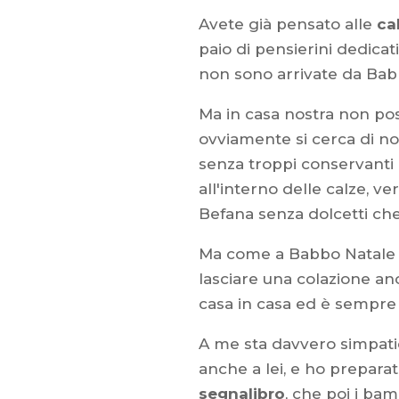
Avete già pensato alle
ca
paio di pensierini dedicat
non sono arrivate da Bab
Ma in casa nostra non po
ovviamente si cerca di no
senza troppi conservanti 
all'interno delle calze, ve
Befana senza dolcetti ch
Ma come a Babbo Natale si
lasciare una colazione an
casa in casa ed è sempre b
A me sta davvero simpatic
anche a lei, e ho prepara
segnalibro
, che poi i ba