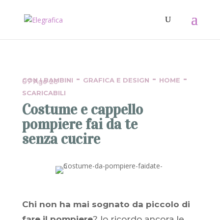
-
-
-
CON I BAMBINI
GRAFICA E DESIGN
HOME
07 Ago 26
SCARICABILI
Costume e cappello
pompiere fai da te
senza cucire
Chi non ha mai sognato da piccolo di
fare il pompiere
? Io ricordo ancora le