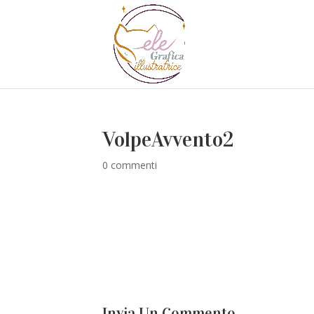
VolpeAvvento2
0 commenti
Invia Un Commento