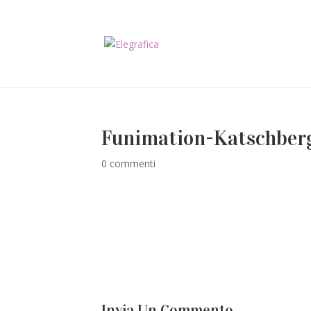
Funimation-Katschber
0 commenti
Invia Un Commento