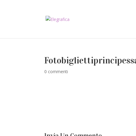
Fotobigliettiprincipess
0 commenti
Invia Un Commento