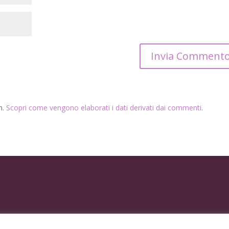
m.
Scopri come vengono elaborati i dati derivati dai commenti
.