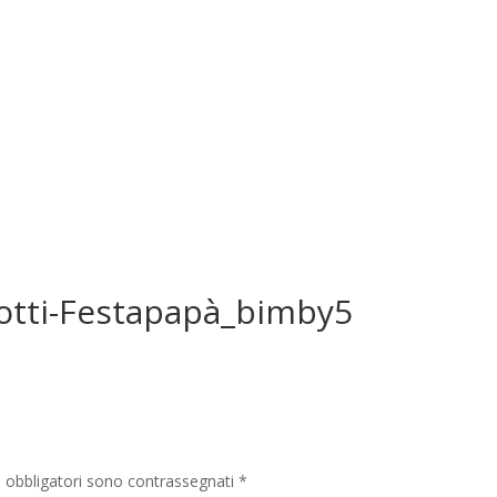
cotti-Festapapà_bimby5
i obbligatori sono contrassegnati
*