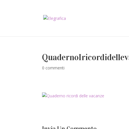
QuadernoIricordidelle
0 commenti
Invia Un Commento