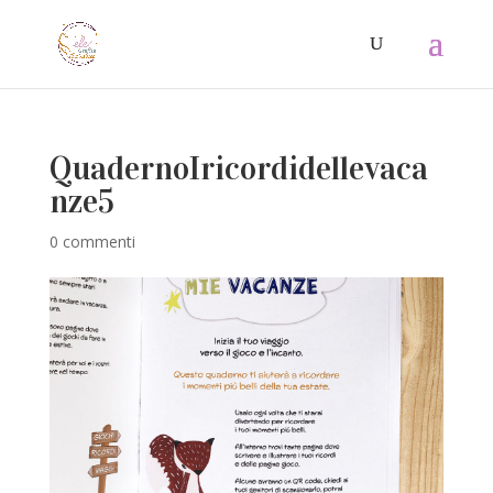
QuadernoIricordidellevaca
nze5
0 commenti