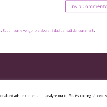
m.
Scopri come vengono elaborati i dati derivati dai commenti
.
lized ads or content, and analyze our traffic. By clicking "Accept Al
2300963