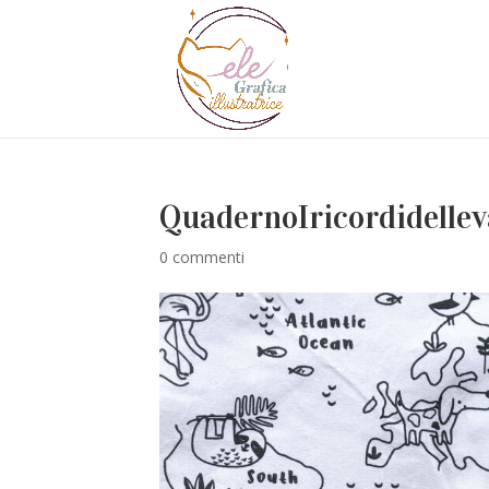
QuadernoIricordidellev
0 commenti