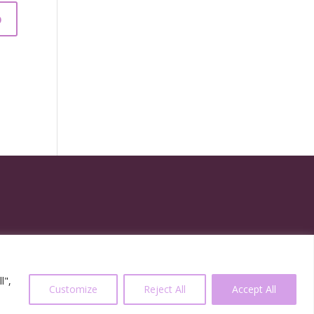
l",
Customize
Reject All
Accept All