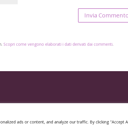
m.
Scopri come vengono elaborati i dati derivati dai commenti
.
lized ads or content, and analyze our traffic. By clicking "Accept Al