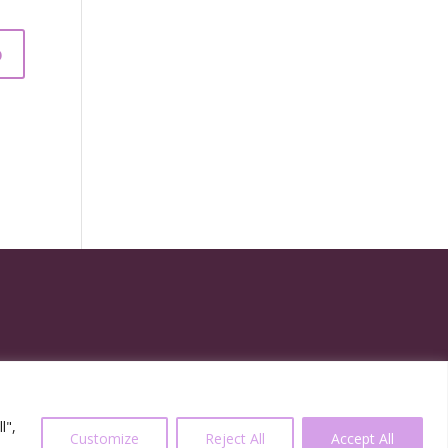
l",
Customize
Reject All
Accept All