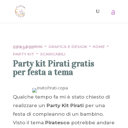
-
-
-
CON I BAMBINI
GRAFICA E DESIGN
HOME
08 Ago 26
-
PARTY KIT
SCARICABILI
Party kit Pirati gratis
per festa a tema
Qualche tempo fa mi è stato chiesto di
realizzare un
Party Kit Pirati
per una
festa di compleanno di un bambino.
Visto il tema
Piratesco
potrebbe andare