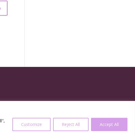
l",
Customize
Reject All
Accept All