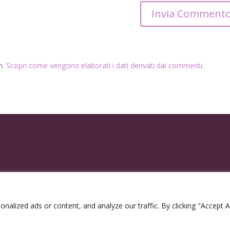
m.
Scopri come vengono elaborati i dati derivati dai commenti
.
lized ads or content, and analyze our traffic. By clicking "Accept Al
2300963