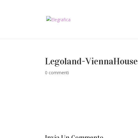
Legoland-ViennaHouse
0 commenti
Invia Un Commento