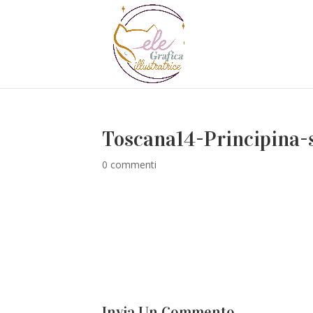
Toscana14-Principina-
0 commenti
Invia Un Commento