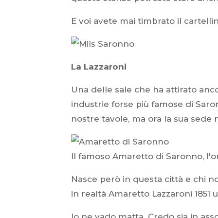
E voi avete mai timbrato il cartelli
La Lazzaroni
Una delle sale che ha attirato anc
industrie forse più famose di Saronn
nostre tavole, ma ora la sua sede n
Il famoso Amaretto di Saronno, l'or
Nasce però in questa città e chi n
in realtà Amaretto Lazzaroni 1851 
Io ne vado matta. Credo sia in assol