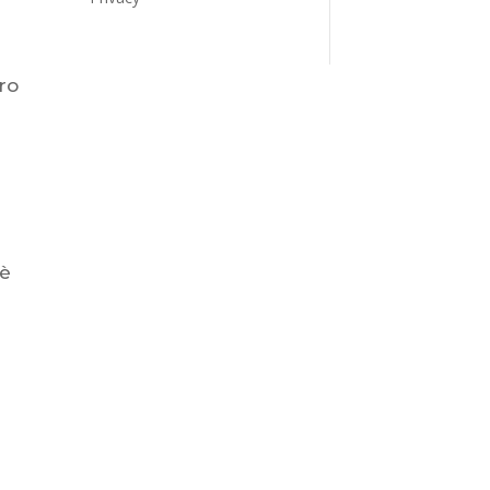
ro
 è