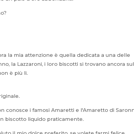
no?
ora la mia attenzione è quella dedicata a una delle
o, la Lazzaroni, i loro biscotti si trovano ancora sul
on è più li.
iginale.
on conosce i famosi Amaretti e l'Amaretto di Saronn
un biscotto liquido praticamente.
uto il mio dolce preferito, se volete farmi felice