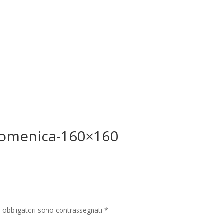
-domenica-160×160
i obbligatori sono contrassegnati
*