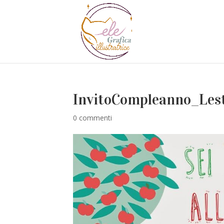
InvitoCompleanno_Les
0 commenti