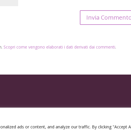
m.
Scopri come vengono elaborati i dati derivati dai commenti
.
lized ads or content, and analyze our traffic. By clicking "Accept Al