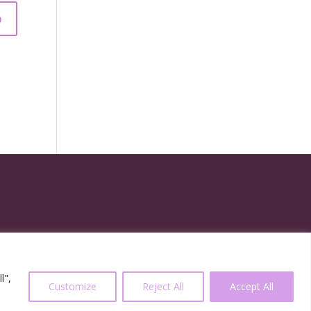
l",
Customize
Reject All
Accept All