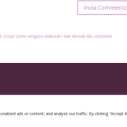
m.
Scopri come vengono elaborati i dati derivati dai commenti
.
lized ads or content, and analyze our traffic. By clicking "Accept Al
2300963