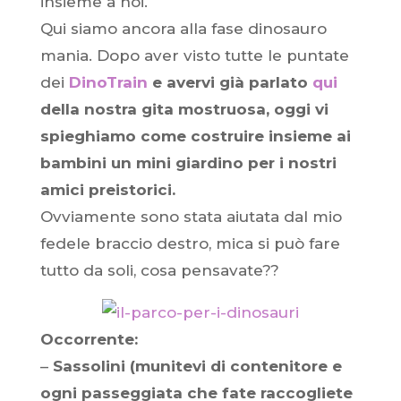
insieme a noi.
Qui siamo ancora alla fase dinosauro
mania. Dopo aver visto tutte le puntate
dei
DinoTrain
e avervi già parlato
qui
della nostra gita mostruosa, oggi vi
spieghiamo come costruire insieme ai
bambini un mini giardino per i nostri
amici preistorici.
Ovviamente sono stata aiutata dal mio
fedele braccio destro, mica si può fare
tutto da soli, cosa pensavate??
Occorrente:
–
Sassolini (munitevi di contenitore e
ogni passeggiata che fate raccogliete