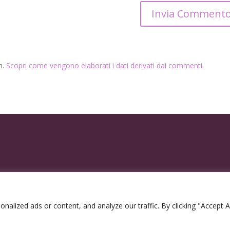
m.
Scopri come vengono elaborati i dati derivati dai commenti
.
lized ads or content, and analyze our traffic. By clicking "Accept Al
2300963