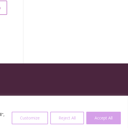
l",
Customize
Reject All
Accept All