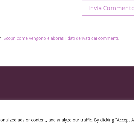
m.
Scopri come vengono elaborati i dati derivati dai commenti
.
lized ads or content, and analyze our traffic. By clicking "Accept Al
2300963