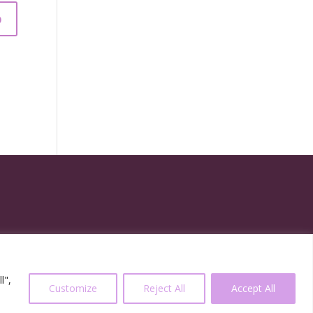
l",
Customize
Reject All
Accept All