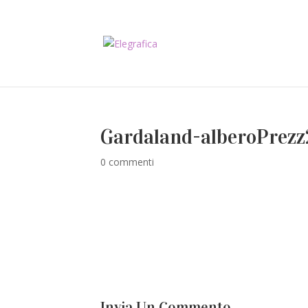
Gardaland-alberoPrezz
0 commenti
Invia Un Commento