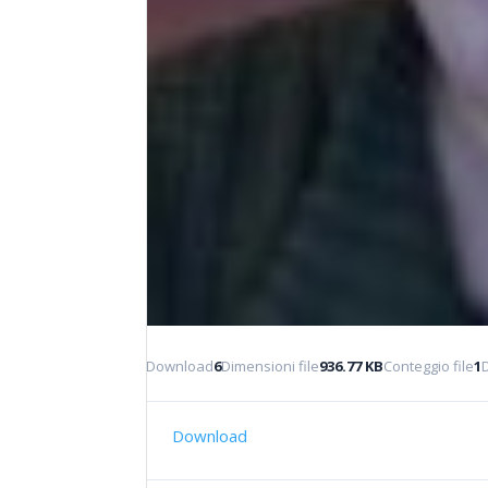
Download
6
Dimensioni file
936.77 KB
Conteggio file
1
Download