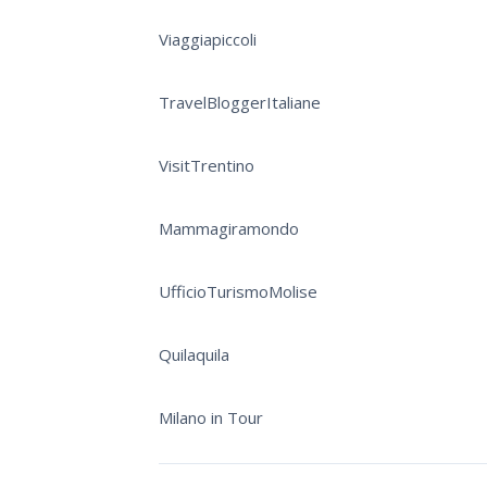
Viaggiapiccoli
TravelBloggerItaliane
VisitTrentino
Mammagiramondo
UfficioTurismoMolise
Quilaquila
Milano in Tour