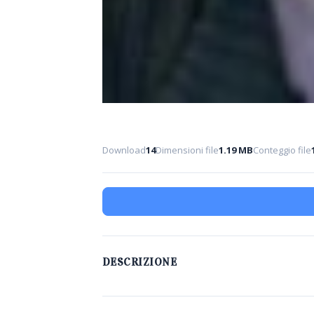
Download
14
Dimensioni file
1.19 MB
Conteggio file
DESCRIZIONE