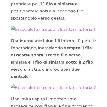
prendete poi il
1 filo a sinistra
e
posizionatelo
sotto
al secondo filo,
spostandolo verso
destra
.
Ora incrociate i due fili interni
. Ripetete
l’operazione, incrociando
sempre il filo
di destra sopra il terzo filo verso
sinistra
e il
filo di sinistra sotto il 2 filo
verso sinistra
, e
incrociate i due
centrali.
Una volta capito il meccanismo,
proseguite così fino alla fine, formando