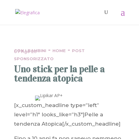
-
-
CON I BAMBINI
HOME
POST
07 Ago 26
SPONSORIZZATO
Uno stick per la pelle a
tendenza atopica
[x_custom_headline type=”left”
level=”h1″ looks_like=”h3″]Pelle a
tendenza Atopica[/x_custom_headline]
Fino a 10 anni fa non sapevo nemmeno