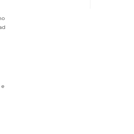
no
 ad
 e