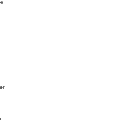
re
er
,
n