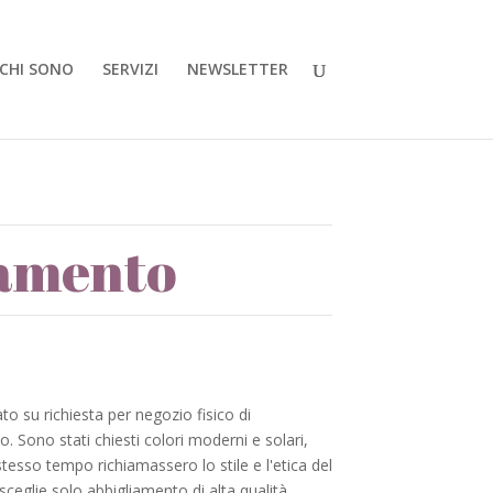
CHI SONO
SERVIZI
NEWSLETTER
iamento
to su richiesta per negozio fisico di
. Sono stati chiesti colori moderni e solari,
tesso tempo richiamassero lo stile e l'etica del
ceglie solo abbigliamento di alta qualità.