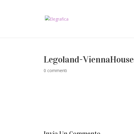
Legoland-ViennaHous
0 commenti
Invia Un Commento