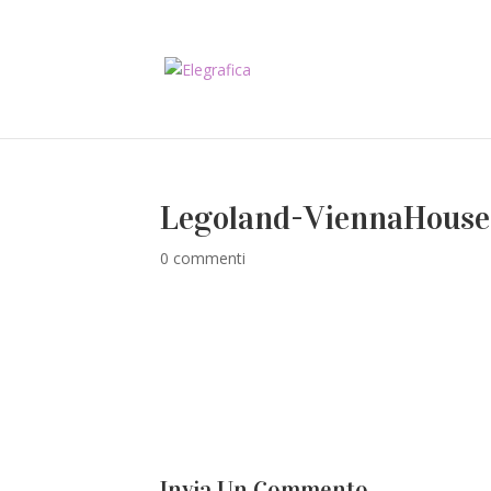
Legoland-ViennaHouse
0 commenti
Invia Un Commento