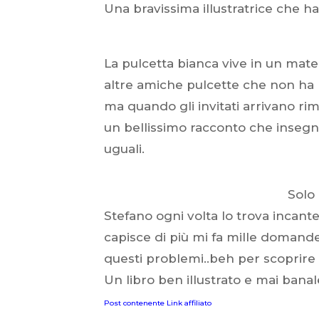
Una bravissima illustratrice che ha 
La pulcetta bianca vive in un mate
altre amiche pulcette che non ha m
ma quando gli invitati arrivano ri
un bellissimo racconto che insegna
uguali.
Solo
Stefano ogni volta lo trova incant
capisce di più mi fa mille domande
questi problemi..beh per scoprire l
Un libro ben illustrato e mai banal
Post contenente Link affiliato