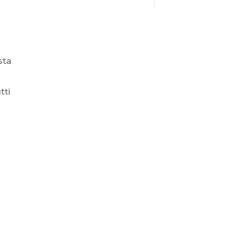
sta
ì
tti