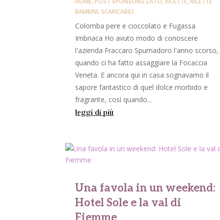
HOME
,
POST SPONSORIZZATO
,
RICETTE
,
RICETTE
BAMBINI
,
SCARICABILI
Colomba pere e cioccolato e Fugassa
Imbriaca Ho avuto modo di conoscere
l'azienda Fraccaro Spumadoro l'anno scorso,
quando ci ha fatto assaggiare la Focaccia
Veneta. E ancora qui in casa sognavamo il
sapore fantastico di quel dolce morbido e
fragrante, così quando...
leggi di più
Una favola in un weekend:
Hotel Sole e la val di
Fiemme