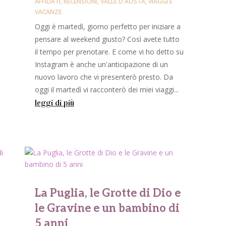
AFFILIATI
,
RECENSIONI
,
VALLE D'AOSTA
,
VIAGGI E
VACANZE
Oggi è martedì, giorno perfetto per iniziare a
pensare al weekend giusto? Così avete tutto
il tempo per prenotare. E come vi ho detto su
Instagram è anche un'anticipazione di un
nuovo lavoro che vi presenterò presto. Da
oggi il martedì vi racconterò dei miei viaggi...
leggi di più
La Puglia, le Grotte di Dio e
le Gravine e un bambino di
5 anni