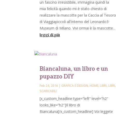
un fascino irresistibile, immagina quindi la
mia felicità quando mi è stato chiesto di
realizzare la mascotte per la Caccia al Tesor
di Viaggiapiccoli all'interno del Leonardo3
Museum di Milano. Vivi ormai è la mascotte...
leggi di più
Biancaluna, un libro e un
pupazzo DIY
Feb 24, 2016
|
GRAFICA E DESIGN
,
HOME
,
LIBRI
,
LIBRI
,
SCARICABILI
[x_custom_headline type=”left” level=”h2″
looks_like=”h2″]Il libro di
Biancaluna[/x_custom_headline] Voi leggete