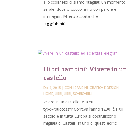
ai piccoli? Noi ci siamo ritagliati un momento
serale, dove ci coccoliamo con parole e
immagini . Mi ero accorta che...
leggi di più
I libri bambini: Vivere in u
castello
Dic 4, 2015
|
CON I BAMBINI
,
GRAFICA E DESIGN
,
HOME
,
LIBRI
,
LIBRI
,
SCARICABILI
Vivere in un castello [x_alert
type=”success”]”Correva l’anno 1230, è il XIII
secolo e in tutta Europa si costruiscono
migliaia di Castelli. In uno di questi edifici