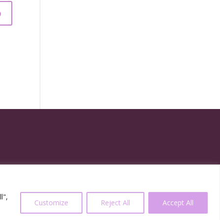
l",
Customize
Reject All
Accept All