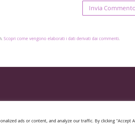
m.
Scopri come vengono elaborati i dati derivati dai commenti
.
lized ads or content, and analyze our traffic. By clicking "Accept Al
2300963