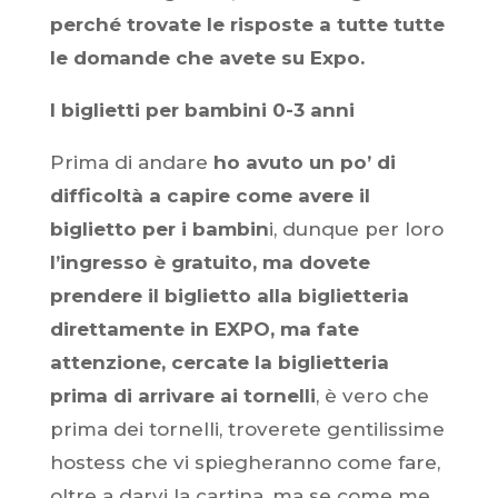
perché trovate le risposte a tutte tutte
le domande che avete su Expo.
I biglietti per bambini 0-3 anni
Prima di andare
ho avuto un po’ di
difficoltà a capire come avere il
biglietto per i bambin
i, dunque per loro
l’ingresso è gratuito, ma dovete
prendere il biglietto alla biglietteria
direttamente in EXPO, ma fate
attenzione, cercate la biglietteria
prima di arrivare ai tornelli
, è vero che
prima dei tornelli, troverete gentilissime
hostess che vi spiegheranno come fare,
oltre a darvi la cartina, ma se come me