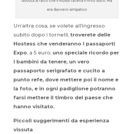
dovuta al fatto che il Russo faceva il finto duro. Ma
era davvero simpatico
Un’altra cosa, se volete all’ingresso
subito dopo i tornelli,
troverete delle
Hostess che venderanno i passaporti
Expo
, a 5 euro,
uno speciale ricordo per
i bambini da tenere, un vero
passaporto serigrafato e cucito a
punto refe, dove mettere poi il nome e
la foto, e in ogni padiglione potranno
farsi mettere il timbro del paese che
hanno visitato.
Piccoli suggerimenti da esperienza
vissuta