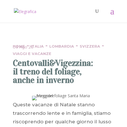
-
-
-
-
HOME
ITALIA
LOMBARDIA
SVIZZERA
08 Ago 26
VIAGGI E VACANZE
Centovalli&Vigezzina:
il treno del foliage,
anche in inverno
Queste vacanze di Natale stanno
trascorrendo lente e in famiglia, stiamo
riscoprendo per qualche giorno il lusso