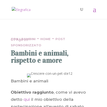
-
-
CON I BAMBINI
HOME
POST
07 Ago 26
SPONSORIZZATO
Bambini e animali,
rispetto e amore
Bambini e animali
Obiettivo raggiunto
, come vi avevo
detto
qui
il mio obiettivo della
partecipazione all’evento di sabato